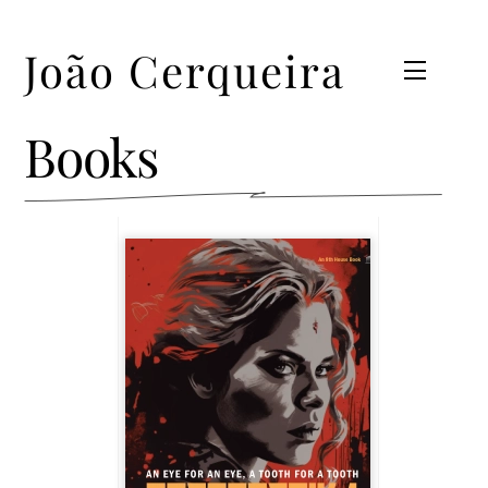
Skip
to
João Cerqueira
content
Menu
Books