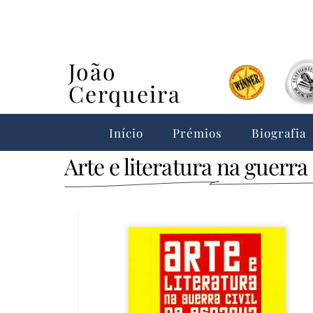
Skip
to
content
João
Cerqueira
Início
Prémios
Biografia
Arte e literatura na guerra