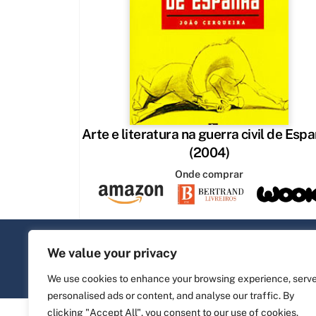
Arte e literatura na guerra civil de Esp
(2004)
Onde comprar
Copyright João Cerqueira 2024
We value your privacy
Desenvolvido por
Tectank
We use cookies to enhance your browsing experience, serv
personalised ads or content, and analyse our traffic. By
clicking "Accept All", you consent to our use of cookies.